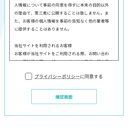
人情報について事前の同意を得ずに本来の目的以外
の理由で、第三者に公開することは致しません。ま
た、お客様の個人情報を事前の告知なく他の業者等
に提供することはありません。
当社サイトを利用されるお客様
お客様が当社サイトをご利用される際、お問い合わ
せ・資料請求等の一部のページではお客様の個人情
報（会社名・お名前・メールアドレス・住所・電話
プライバシーポリシー
に同意する
番号・FAX番号）をお伺いする項目がございます。
お伺いした情報は、お問い合わせの回答及びご依頼
頂いたお客様へのサービス提供の目的にのみに使用
確認画面
致します。又、個人情報及びその他ご提供頂いたデ
ータに関しましては、厳重な管理の下に細心の注意
を持って取り扱う事をお約束致します。