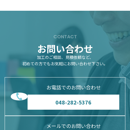
安全管理措置の実施
当社は、経済産業省の定める個人情報ガイドライン
に従い、当社の取扱う個人情報に付き、必要に応じ
て組織的、人的、物理的、技術的安全管理措置の全
CONTACT
部又は一部を実施し、個人情報に対する不正アクセ
お問い合わせ
ス、個人情報の紛失、破壊、改ざん及び漏えいなど
を防止すると同時に、万一事故が発生した場合に備
加工のご相談、見積依頼など、
え、証拠を保全し、その原因を追跡できるような体
初めての方でもお気軽にお問い合わせ下さい。
制を構築して、迅速かつ適切に対処する等、最大限
の努力を致します。
お電話でのお問い合わせ
各種問い合わせ先
048-282-5376
当社に対する苦情、当社の保有個人データに対する
開示請求等の各種手続きやその手数料に関するご質
問、本プライバシーポリシーに関するご質問等がご
メールでのお問い合わせ
ざいましたら、以下に定める問い合わせ先に、問い