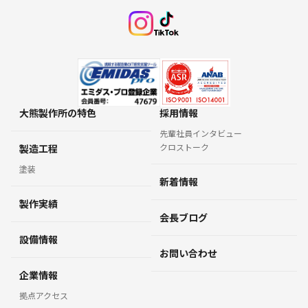
個人情報の開示
当社では、お客様にご提供頂いた個人情報は下記の
いずれかに該当する場合以外、第三者に開示・譲渡
することは致しません。
・個人情報の開示や共有について、お客様本人の同
大熊製作所の特色
採用情報
意がある場合
先輩社員インタビュー
・公的機関（裁判所・警察等）から、法律に基づく
クロストーク
製造工程
正式な照会を求められた場合
塗装
・人の生命、身体及び財産等に対する危険があり、
新着情報
緊急の必要性がある場合
製作実績
・当社の権利、財産やサービスを保護するため、必
会長ブログ
要と認められる場合
設備情報
お問い合わせ
Cookie：クッキーについて
企業情報
Cookie（クッキー）は、お客様が当社サイトを再
拠点アクセス