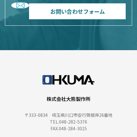
合わせる方の氏名、住所、返信用メールアドレス及
お問い合わせフォーム
び問い合わせの内容を記載したメールをお送り下さ
い。当社は、問い合わせをされる方の個人情報は、
問い合わせをされた方を特定し、当社から回答をさ
せて頂く目的でのみ利用致します。なお、ご質問内
容によっては、問い合わせをされた方が、当社にお
いてその個人情報を保有するご本人様であることを
確認させて頂くため、当社からの回答に先立ち、一
定の質問をさせて頂くことがあります。
〈お問い合わせ先〉
株式会社大熊製作所
株式会社大熊製作所
〒333-0834 埼玉県川口市安行領根岸26番地
〒333-0834 埼玉県川口市安行領根岸26番地
TEL.048-282-5376
TEL.048-282-5376
FAX.048-284-3015
FAX.048-284-3015