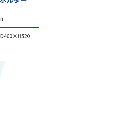
40
D460×H520