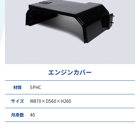
エンジンカバー
材質
SPHC
サイズ
W870×D560×H260
月産数
40